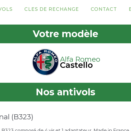
VOLS
CLES DE RECHANGE
CONTACT
Votre modèle
Alfa Romeo
Castello
Nos antivols
nal (B323)
e B323 composé de 4 vis et 1 adaptateur. Made in France. 