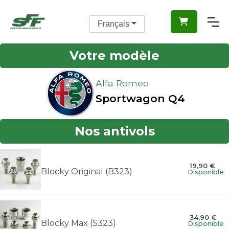

Français
Votre modèle
Alfa Romeo
Sportwagon Q4
Nos antivols
19,90 €
Blocky Original (B323)
Disponible
34,90 €
Blocky Max (S323)
Disponible