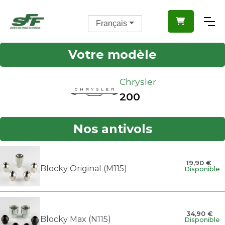

Français
Votre modèle
Chrysler
200
Nos antivols
19,90 €
Blocky Original (M115)
Disponible
34,90 €
Blocky Max (N115)
Disponible