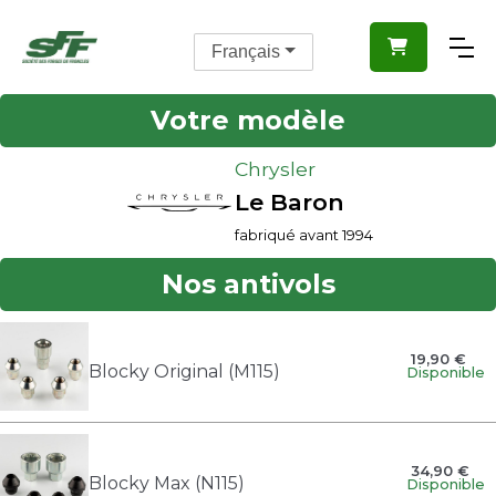

Français
Votre modèle
Chrysler
Le Baron
fabriqué avant 1994
Nos antivols
19,90 €
Blocky Original (M115)
Disponible
34,90 €
Blocky Max (N115)
Disponible