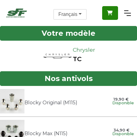

Français
Votre modèle
Chrysler
TC
Nos antivols
19,90 €
Blocky Original (M115)
Disponible
34,90 €
Blocky Max (N115)
Disponible