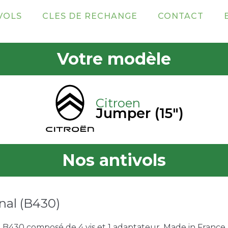
VOLS
CLES DE RECHANGE
CONTACT
Votre modèle
Citroen
Jumper (15")
Nos antivols
nal (B430)
e B430 composé de 4 vis et 1 adaptateur. Made in France. 