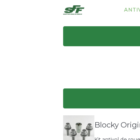
ANTI
Blocky Origi
Kit antivol de rou