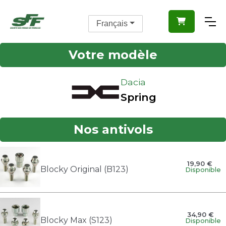

Français
Votre modèle
Dacia
Spring
Nos antivols
19,90 €
Blocky Original (B123)
Disponible
34,90 €
Blocky Max (S123)
Disponible