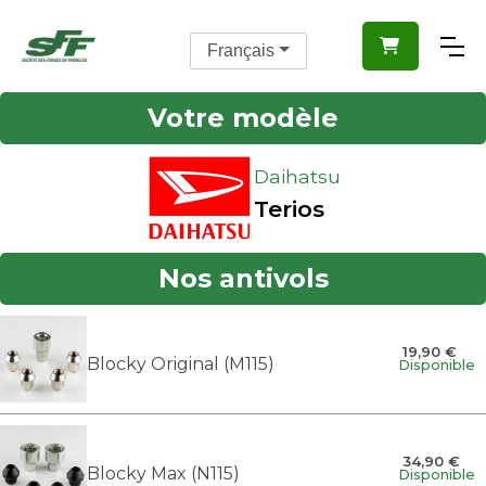

Français
Votre modèle
Daihatsu
Terios
Nos antivols
19,90 €
Blocky Original (M115)
Disponible
34,90 €
Blocky Max (N115)
Disponible