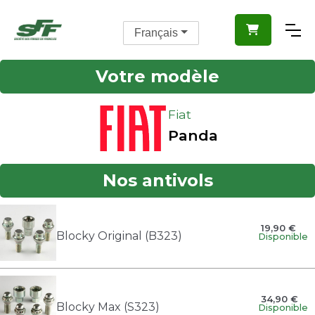

Français
Votre modèle
Fiat
Panda
Nos antivols
19,90 €
Blocky Original (B323)
Disponible
34,90 €
Blocky Max (S323)
Disponible