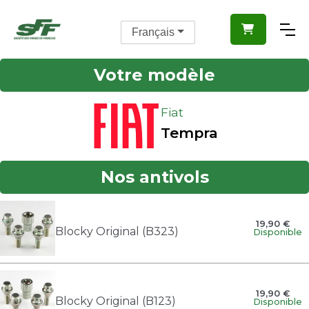

Français
Votre modèle
Fiat
Tempra
Nos antivols
19,90 €
Blocky Original (B323)
Disponible
19,90 €
Blocky Original (B123)
Disponible