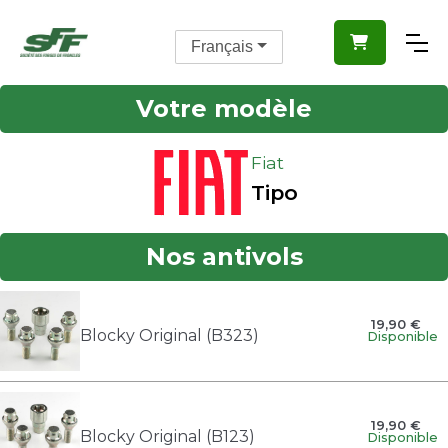

Français
Votre modèle
Fiat
Tipo
Nos antivols
19,90 €
Blocky Original (B323)
Disponible
19,90 €
Blocky Original (B123)
Disponible