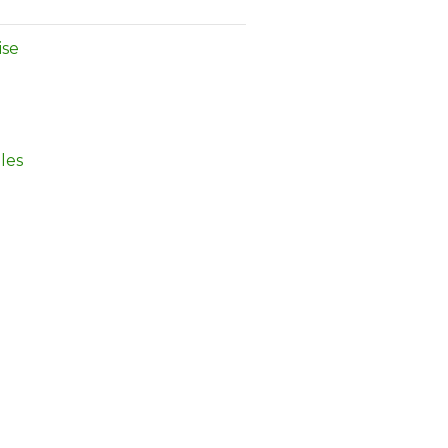
ise
les