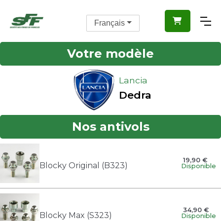

Français
Votre modèle
Lancia
Dedra
Nos antivols
19,90 €
Blocky Original (B323)
Disponible
34,90 €
Blocky Max (S323)
Disponible