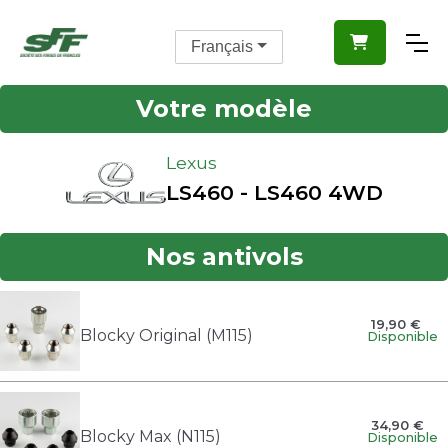

Français
Votre modèle
Lexus
LS460 - LS460 4WD
Nos antivols
19,90 €
Blocky Original (M115)
Disponible
34,90 €
Blocky Max (N115)
Disponible