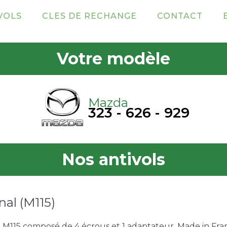
VOLS
CLES DE RECHANGE
CONTACT
Votre modèle
Mazda
323 - 626 - 929
Nos antivols
nal (M115)
e M115 composé de 4 écrous et 1 adaptateur. Made in Franc