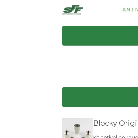
ANTI
Blocky Origi
Kit antivol de rou