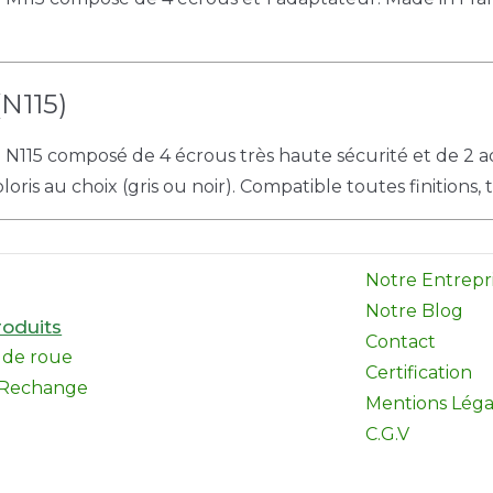
N115)
e N115 composé de 4 écrous très haute sécurité et de 2 
oris au choix (gris ou noir). Compatible toutes finitions,
Notre Entrepr
Notre Blog
oduits
Contact
l de roue
Certification
 Rechange
Mentions Léga
C.G.V