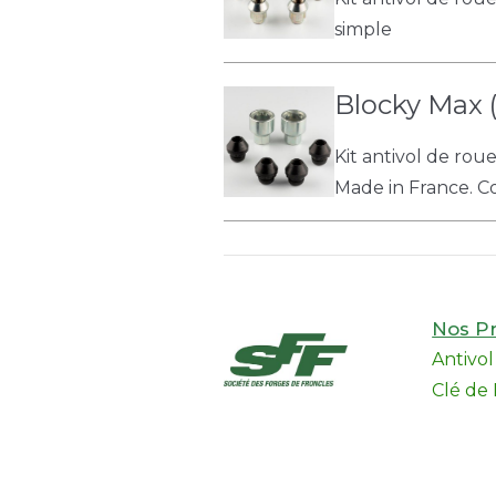
simple
Blocky Max (
Kit antivol de rou
Made in France. Col
Nos Pr
Antivo
Clé de