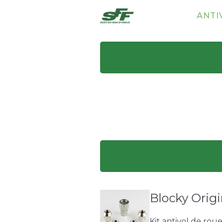
ANTI
Blocky Origi
Kit antivol de rou