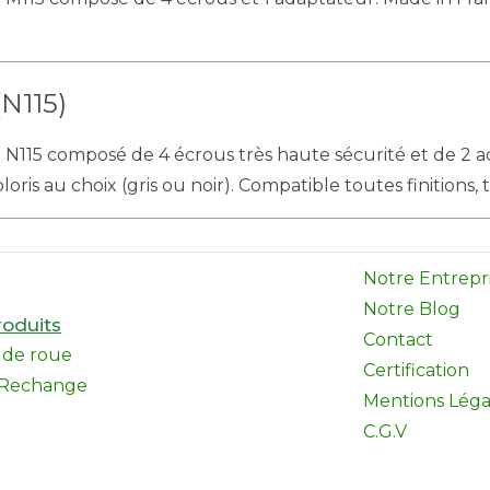
N115)
e N115 composé de 4 écrous très haute sécurité et de 2 
oris au choix (gris ou noir). Compatible toutes finitions,
Notre Entrepr
Notre Blog
oduits
Contact
l de roue
Certification
 Rechange
Mentions Léga
C.G.V