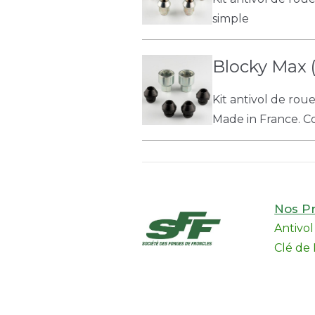
simple
Blocky Max (
Kit antivol de rou
Made in France. Col
Nos Pr
Antivo
Clé de