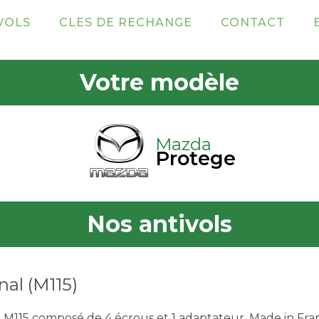
VOLS
CLES DE RECHANGE
CONTACT
Votre modèle
Mazda
Protege
Nos antivols
nal (M115)
e M115 composé de 4 écrous et 1 adaptateur. Made in Franc