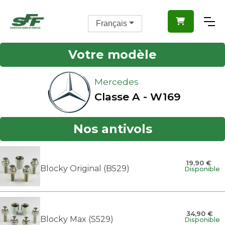

Français
Votre modèle
Mercedes
Classe A - W169
Nos antivols
19,90 €
Blocky Original (B529)
Disponible
34,90 €
Blocky Max (S529)
Disponible