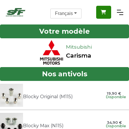

Français
Votre modèle
Mitsubishi
Carisma
Nos antivols
19,90 €
Blocky Original (M115)
Disponible
34,90 €
Blocky Max (N115)
Disponible