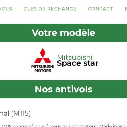
VOLS
CLES DE RECHANGE
CONTACT
Votre modèle
Mitsubishi
Space star
Nos antivols
nal (M115)
e M115 composé de 4 écrous et 1 adaptateur. Made in Franc