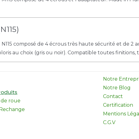
N115)
e N115 composé de 4 écrous très haute sécurité et de 2 
oris au choix (gris ou noir). Compatible toutes finitions,
Notre Entrepr
Notre Blog
oduits
Contact
l de roue
Certification
 Rechange
Mentions Léga
C.G.V