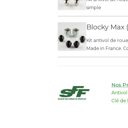
simple
Blocky Max (
Kit antivol de rou
Made in France. Col
Nos Pr
Antivo
Clé de