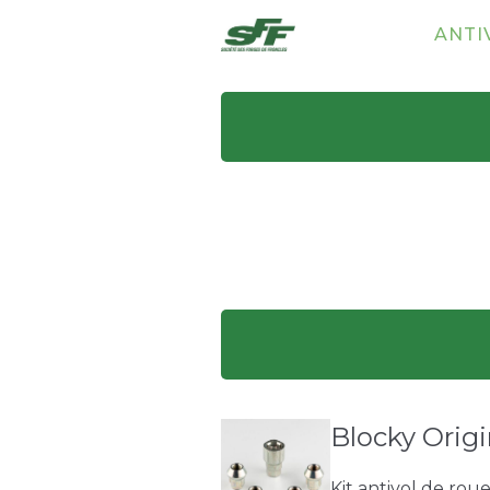
ANTI
Blocky Origi
Kit antivol de rou