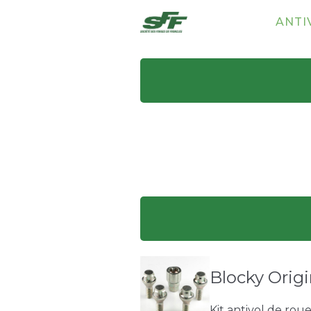
ANTI
Blocky Origi
Kit antivol de rou