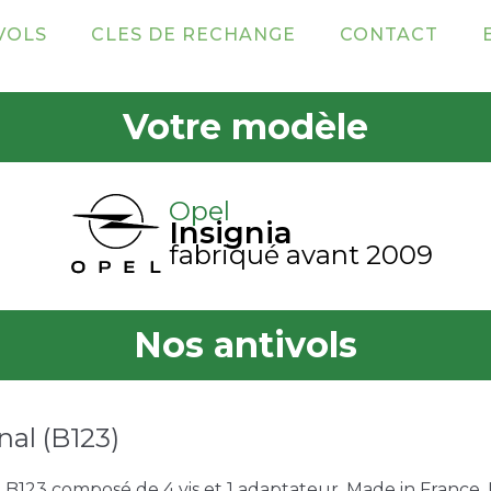
VOLS
CLES DE RECHANGE
CONTACT
Votre modèle
Opel
Insignia
fabriqué avant 2009
Nos antivols
nal (B123)
e B123 composé de 4 vis et 1 adaptateur. Made in France. U