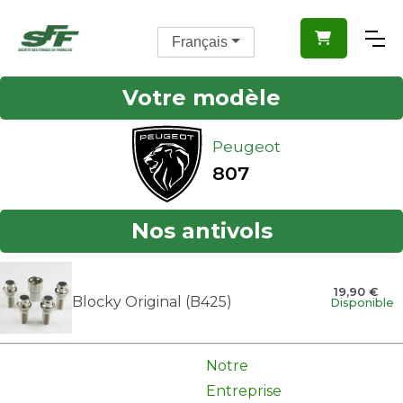

Français
Votre modèle
Peugeot
807
Nos antivols
19,90 €
Blocky Original (B425)
Disponible
Notre
Entreprise