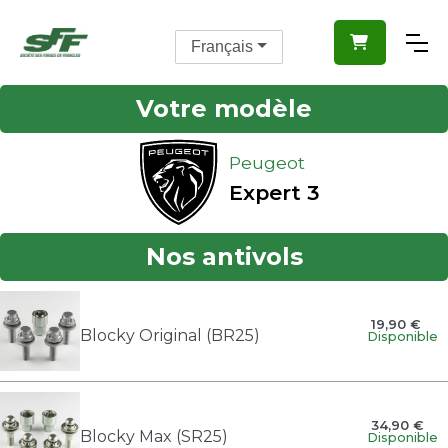

Français
Votre modèle
Peugeot
Expert 3
Nos antivols
19,90 €
Blocky Original (BR25)
Disponible
34,90 €
Blocky Max (SR25)
Disponible