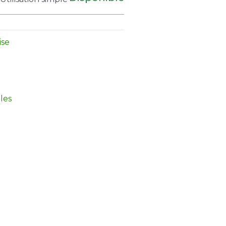
ise
les