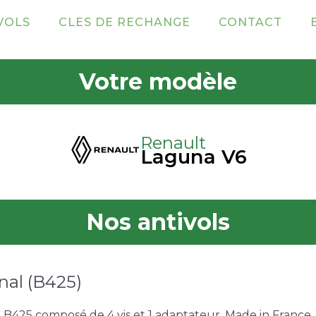
VOLS
CLES DE RECHANGE
CONTACT
Votre modèle
Renault
Laguna V6
Nos antivols
nal (B425)
e B425 composé de 4 vis et 1 adaptateur. Made in France. 