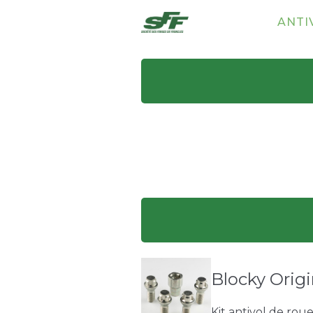
ANTI
Blocky Origi
Kit antivol de rou