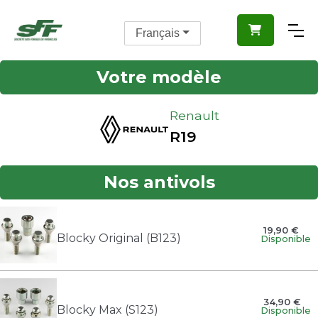

Français
Votre modèle
Renault
R19
Nos antivols
19,90 €
Blocky Original (B123)
Disponible
34,90 €
Blocky Max (S123)
Disponible