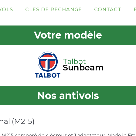
VOLS
CLES DE RECHANGE
CONTACT
Votre modèle
Talbot
Sunbeam
Nos antivols
nal (M215)
e M215 composé de 4 écrous et 1 adaptateur. Made in Fran