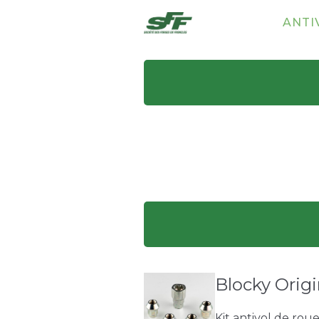
ANTI
Blocky Origi
Kit antivol de rou