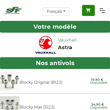

Français
Votre modèle
Vauxhall
Astra
Nos antivols
19,90 €
Blocky Original (B123)
Disponible
34,90 €
Blocky Max (S123)
Disponible