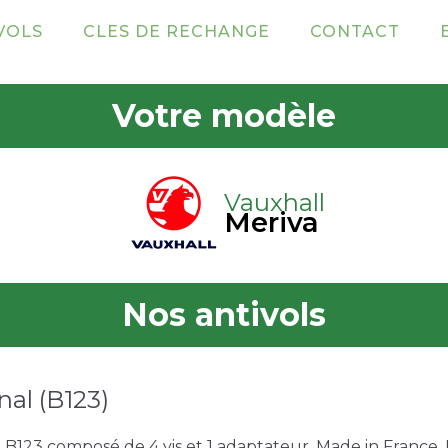
VOLS
CLES DE RECHANGE
CONTACT
Votre modèle
Vauxhall
Meriva
Nos antivols
nal (B123)
e B123 composé de 4 vis et 1 adaptateur. Made in France. U