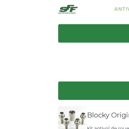
ANTI
Blocky Origi
Kit antivol de rou