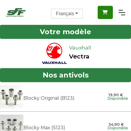

Français
Votre modèle
Vauxhall
Vectra
Nos antivols
19,90 €
Blocky Original (B123)
Disponible
34,90 €
Blocky Max (S123)
Disponible