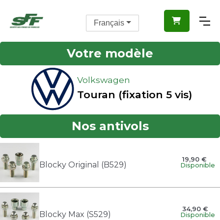

Français
Votre modèle
Volkswagen
Touran (fixation 5 vis)
Nos antivols
19,90 €
Blocky Original (B529)
Disponible
34,90 €
Blocky Max (S529)
Disponible